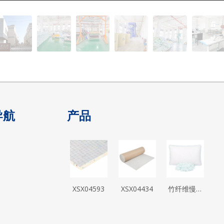
导航
产品
XSX04593
XSX04434
竹纤维慢回
弹凝胶碎绵
记忆枕