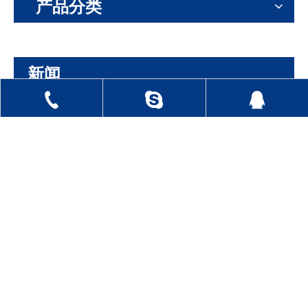
产品分类
新闻
0513 8841 8007
Skype
1019273411
竹纤维慢回弹凝胶碎绵记忆枕